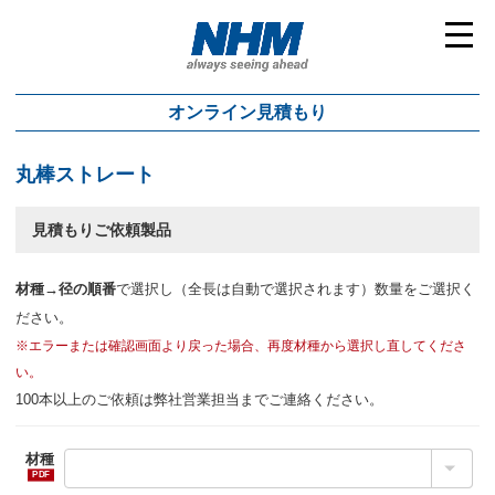
toggl
navig
オンライン見積もり
丸棒ストレート
見積もりご依頼製品
材種→径の順番
で選択し（全長は自動で選択されます）数量をご選択く
ださい。
※エラーまたは確認画面より戻った場合、再度材種から選択し直してくださ
い。
100本以上のご依頼は弊社営業担当までご連絡ください。
材種